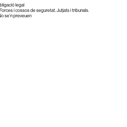
ligació legal
Forces i cossos de seguretat. Jutjats i tribunals.
o se’n preveuen
ions institucionals
dades personals dels contactes de les agendes tant de particulars c
preses o administració pública que tinguin relació amb el Museu. 
ràcter identificatiu: Nom i cognoms, Adreça postal i
lloc de treball, càrrec, activitat
teressat. Interès legítim
No se’n preveuen
o se’n preveuen
e l’interessat, mentre s’ofereixi el servei.
 organitzades pel Museu Nacional, mantenint les comunicacions i ge
s activitats formatives com de difusió.
en en les activitats que porta a terme al Museu Nacional (alumnes, 