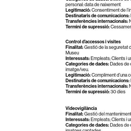
personal: data de naixement
Legitimació:
Consentiment de l’in
Destinataris de comunicacions:
Transferències internacionals:
N
Termini de supressió:
Cessament d
Control d’accessos i visites
Finalitat:
Gestió de la seguretat de
Museu
Interessats:
Empleats; Clients i u
Categories de dades:
Dades de c
imatge/veu.
Legitimació:
Compliment d’una ob
Destinataris de comunicacions:
Transferències internacionals:
N
Termini de supressió:
30 dies
Videovigilància
Finalitat:
Gestió del manteniment 
Interessats:
Empleats; Clients i u
Categories de dades:
Dades de ca
imatges captades.