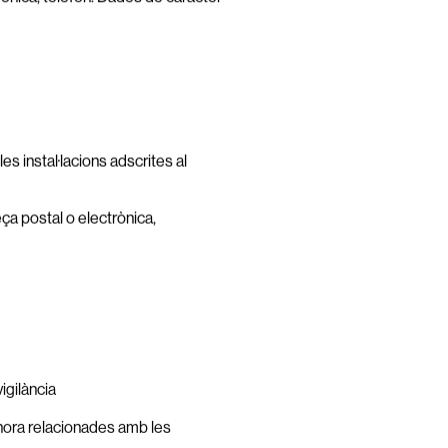
es instal·lacions adscrites al
a postal o electrònica,
igilància
 hora relacionades amb les