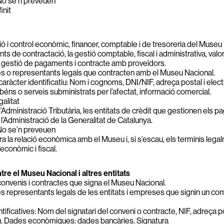
o se’n preveuen
init
ió i control econòmic, financer, comptable i de tresoreria del Museu
ents de contractació, la gestió comptable, fiscal i administrativa, va
, gestió de pagaments i contracte amb proveïdors.
es o representants legals que contracten amb el Museu Nacional.
aràcter identificatiu: Nom i cognoms, DNI/NIF, adreça postal i electr
éns o serveis subministrats per l’afectat, informació comercial.
alitat
l’Administració Tributària, les entitats de crèdit que gestionen els 
’Administració de la Generalitat de Catalunya.
No se’n preveuen
a la relació econòmica amb el Museu i, si s’escau, els terminis legal
econòmic i fiscal.
tre el Museu Nacional i altres entitats
convenis i contractes que signa el Museu Nacional.
/les representants legals de les entitats i empreses que signin un con
ificatives: Nom del signatari del conveni o contracte, NIF, adreça po
fon. Dades econòmiques: dades bancàries. Signatura