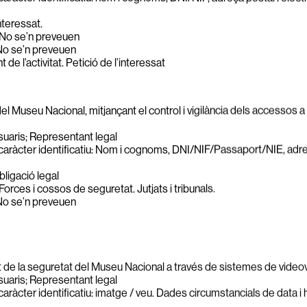
teressat.
No se’n preveuen
o se’n preveuen
e l’activitat. Petició de l’interessat
l Museu Nacional, mitjançant el control i vigilància dels accessos a l
suaris; Representant legal
aràcter identificatiu: Nom i cognoms, DNI/NIF/Passaport/NIE, adreç
ligació legal
Forces i cossos de seguretat. Jutjats i tribunals.
o se’n preveuen
de la seguretat del Museu Nacional a través de sistemes de videov
suaris; Representant legal
ràcter identificatiu: imatge / veu. Dades circumstancials de data i