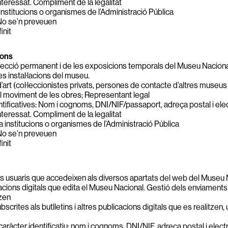
teressat. Compliment de la legalitat
institucions o organismes de l’Administració Pública
o se’n preveuen
init
ions
·lecció permanent i de les exposicions temporals del Museu Nacional
s instal·lacions del museu.
art (col·leccionistes privats, persones de contacte d’altres museus 
 moviment de les obres; Representant legal
ificatives: Nom i cognoms, DNI/NIF/passaport, adreça postal i elect
teressat. Compliment de la legalitat
a institucions o organismes de l’Administració Pública
o se’n preveuen
init
s usuaris que accedeixen als diversos apartats del web del Museu N
cacions digitals que edita el Museu Nacional. Gestió dels enviaments d
tzen
scrites als butlletins i altres publicacions digitals que es realitze
ràcter identificatiu: nom i cognoms, DNI/NIF, adreça postal i elect