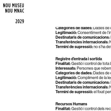
REGISTRE D’ACTIVITATS DE 
Entrada a les reserves
Finalitat:
Control de les persones
Interessats:
Persones que accede
Categories de dades:
Dades de ca
Legitimació:
Consentiment de l’in
Destinataris de comunicacions:
Transferències internacionals:
N
Termini de supressió:
no s’ha def
Registre d’entrada i sortida
Finalitat:
Gestió i control de tota
Interessats:
Persones que reben 
Categories de dades:
Dades de ca
Legitimació:
Compliment de la leg
Destinataris de comunicacions:
Transferències internacionals:
N
Termini de supressió:
el fixat pe
Recursos Humans
Finalitat:
Gestió i control dels re