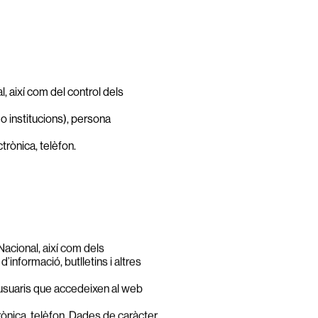
, així com del control dels
o institucions), persona
rònica, telèfon.
acional, així com dels
’informació, butlletins i altres
n, usuaris que accedeixen al web
rònica, telèfon. Dades de caràcter