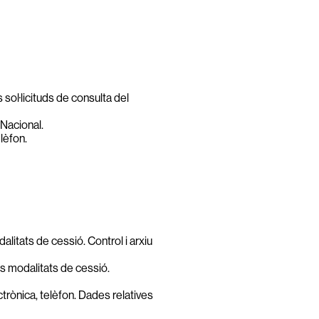
 sol·licituds de consulta del
 Nacional.
lèfon.
alitats de cessió. Control i arxiu
es modalitats de cessió.
trònica, telèfon. Dades relatives
9
10
11
12