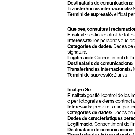
Destinataris de comunicacions:
Transferències internacionals:
N
Termini de supressió:
el fixat pe
Queixes, consultes i reclamacio
Finalitat:
gestió i control de tote
Interessats:
les persones que pre
Categories de dades:
Dades de ca
signatura.
Legitimació:
Consentiment de l’in
Destinataris de comunicacions:
Transferències internacionals:
N
Termini de supressió:
2 anys
Imatge i So
Finalitat:
gestió i control de les 
o per fotògrafs externs contractats
Interessats:
persones que particip
Categories de dades:
Dades de ca
Dades de característiques perso
Legitimació:
Consentiment de l’in
Destinataris de comunicacions: