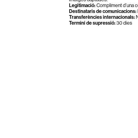
Legitimació:
Compliment d’una ob
Destinataris de comunicacions:
Transferències internacionals:
N
Termini de supressió:
30 dies
Agenda de comunicacions i relac
Finalitat:
gestió i control de les 
organismes públics o privats, em
finalitats d’organització i protocol.
Interessats:
Clients i usuaris.
Categories de dades:
Dades de ca
electrònica, Telèfon. Altres dades: 
Legitimació:
Consentiment de l’in
Destinataris de comunicacions:
Transferències internacionals:
N
Termini de supressió:
A petició d
Gestió d’activitats
Finalitat:
gestió de les activitats
persones que participen tant en le
Interessats:
Persones que particip
Representant legal