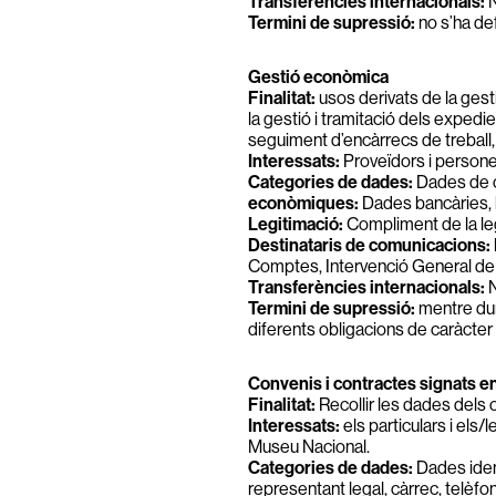
Transferències internacionals:
N
Termini de supressió:
no s’ha def
Gestió econòmica
Finalitat:
usos derivats de la gest
la gestió i tramitació dels expedi
seguiment d’encàrrecs de treball
Interessats:
Proveïdors i person
Categories de dades:
Dades de c
econòmiques:
Dades bancàries, b
Legitimació:
Compliment de la leg
Destinataris de comunicacions:
Comptes, Intervenció General de l
Transferències internacionals:
Termini de supressió:
mentre dur
diferents obligacions de caràcter 
Convenis i contractes signats en
Finalitat:
Recollir les dades dels 
Interessats:
els particulars i els
Museu Nacional.
Categories de dades:
Dades ident
representant legal, càrrec, telè