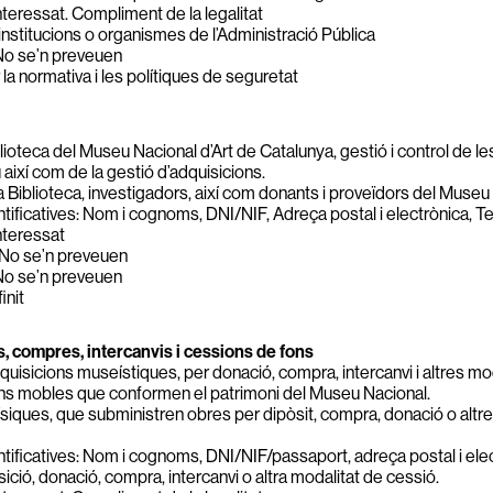
teressat. Compliment de la legalitat
institucions o organismes de l’Administració Pública
o se’n preveuen
r la normativa i les polítiques de seguretat
ioteca del Museu Nacional d’Art de Catalunya, gestió i control de les
així com de la gestió d’adquisicions.
a Biblioteca, investigadors, així com donants i proveïdors del Museu
ificatives: Nom i cognoms, DNI/NIF, Adreça postal i electrònica, Te
nteressat
No se’n preveuen
o se’n preveuen
init
, compres, intercanvis i cessions de fons
quisicions museístiques, per donació, compra, intercanvi i altres mod
éns mobles que conformen el patrimoni del Museu Nacional.
siques, que subministren obres per dipòsit, compra, donació o altr
ificatives: Nom i cognoms, DNI/NIF/passaport, adreça postal i elec
sició, donació, compra, intercanvi o altra modalitat de cessió.
5
6
7
8