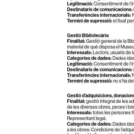
Legitimació:
Consentiment de l’in
Destinataris de comunicacions:
Transferències internacionals:
N
Termini de supressió:
el fixat pe
Gestió Bibliotecària
Finalitat:
Gestió general de la Bibl
material de què disposa el Museu 
Interessats:
Lectors, usuaris de l
Categories de dades:
Dades ident
Legitimació:
Consentiment de l’i
Destinataris de comunicacions:
Transferències internacionals:
N
Termini de supressió:
no s’ha def
Gestió d’adquisicions, donacions
Finalitat:
gestió integral de les ad
de les diverses obres, peces i b
Interessats:
totes les persones fí
Representant legal.
Categories de dades:
Dades ident
a les obres: Condicions de l’adqui
1
2
3
4