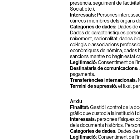
presència, seguiment de l’activita
Social, etc.).
Interessats:
Persones interessade
càrrecs i membres dels òrgans d
Categories de dades:
Dades de ca
Dades de característiques personal
naixement, nacionalitat, dades bi
col·legis o associacions professio
econòmiques de nòmina, dades banc
sancions mentre no hagin estat ca
Legitimació:
Consentiment de l’in
Destinataris de comunicacions:
pagaments.
Transferències internacionals:
N
Termini de supressió:
el fixat pe
Arxiu
Finalitat:
Gestió i control de la d
gràfic que custodia la institució i
Interessats:
persones físiques ob
dels documents històrics. Persones
Categories de dades:
Dades de ca
Legitimació:
Consentiment de l’in