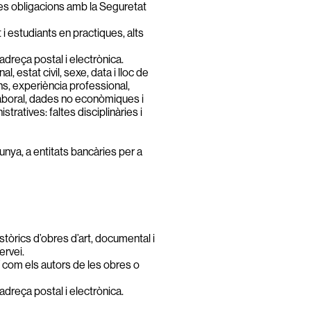
 les obligacions amb la Seguretat
 estudiants en practiques, alts
adreça postal i electrònica.
 estat civil, sexe, data i lloc de
ns, experiència professional,
 laboral, dades no econòmiques i
ratives: faltes disciplinàries i
lunya, a entitats bancàries per a
tòrics d’obres d’art, documental i
ervei.
 com els autors de les obres o
adreça postal i electrònica.