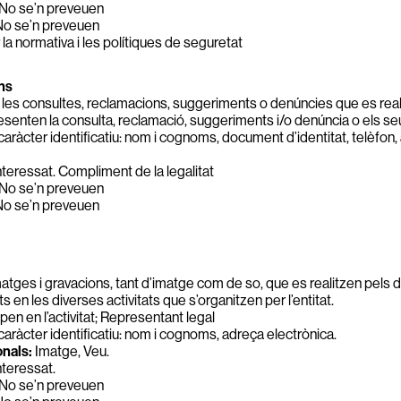
No se’n preveuen
o se’n preveuen
r la normativa i les polítiques de seguretat
ns
s les consultes, reclamacions, suggeriments o denúncies que es real
senten la consulta, reclamació, suggeriments i/o denúncia o els se
ràcter identificatiu: nom i cognoms, document d’identitat, telèfon, 
teressat. Compliment de la legalitat
No se’n preveuen
o se’n preveuen
imatges i gravacions, tant d’imatge com de so, que es realitzen pel
 en les diverses activitats que s’organitzen per l’entitat.
en en l’activitat; Representant legal
ràcter identificatiu: nom i cognoms, adreça electrònica.
nals:
Imatge, Veu.
teressat.
No se’n preveuen