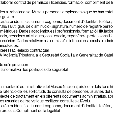
t laboral, control de permisos i llicències, formació i compliment de
s a treballar en el Museu, persones empleades o que ho han estat i
e govern.
ràcter identificatiu: nom i cognoms, document d’identitat, telèfon, 
s: salut (grau de disminució), signatura, número de registre personal,
omètriques. Dades acadèmiques i professionals: formació i titulacio
nals, creacions artístiques, cos i escala, experiència professional i
àries. Dades relatives a la comissió d’infraccions penals o administ
ncel·lades.
teressat. Relació contractual.
A l’Agència Tributària, a la Seguretat Social i a la Generalitat de Cata
o se’n preveuen
r la normativa i les polítiques de seguretat
ocumentació administrativa del Museu Nacional, així com dels fons his
 de l’atenció de les sol·licituds de consulta de persones usuàries del s
jecte de tractament en els diferents documents administratius, així
 usuàries del servei que realitzen consultes a l’Arxiu.
ràcter identificatiu: nom i cognoms, document d’identitat, telèfon, 
teressat. Compliment de la legalitat