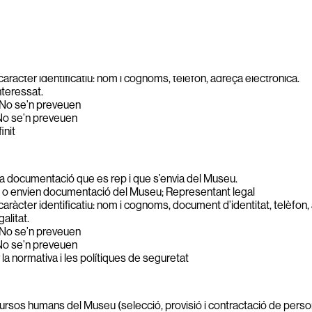
TRACTAMENT
 que accedeixen a les reserves del Museu.
ixen a les reserves
ràcter identificatiu: nom i cognoms, telèfon, adreça electrònica.
teressat.
No se’n preveuen
o se’n preveuen
init
 la documentació que es rep i que s’envia del Museu.
o envien documentació del Museu; Representant legal
ràcter identificatiu: nom i cognoms, document d’identitat, telèfon, 
alitat.
No se’n preveuen
o se’n preveuen
r la normativa i les polítiques de seguretat
cursos humans del Museu (selecció, provisió i contractació de perso