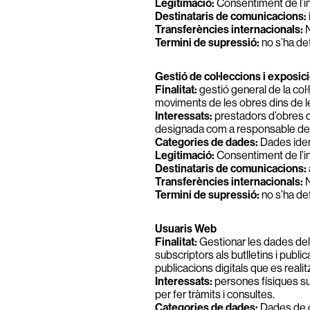
Legitimació:
Consentiment de l’in
Destinataris de comunicacions:
Transferències internacionals:
N
Termini de supressió:
no s’ha def
Gestió de col·leccions i exposic
Finalitat:
gestió general de la col
moviments de les obres dins de le
Interessats:
prestadors d’obres d’
designada com a responsable del
Categories de dades:
Dades ident
Legitimació:
Consentiment de l’in
Destinataris de comunicacions:
Transferències internacionals:
N
Termini de supressió:
no s’ha def
Usuaris Web
Finalitat:
Gestionar les dades del
subscriptors als butlletins i publi
publicacions digitals que es reali
Interessats:
persones físiques sub
per fer tràmits i consultes.
Categories de dades:
Dades de ca