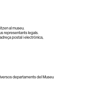
itzen al museu.
us representants legals.
adreça postal i electrònica,
s diversos departaments del Museu