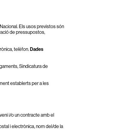
 Nacional. Els usos previstos són
loració de pressupostos,
ònica, telèfon.
Dades
pagaments, Sindicatura de
ment establerts per a les
veni i/o un contracte amb el
stal i electrònica, nom del/de la