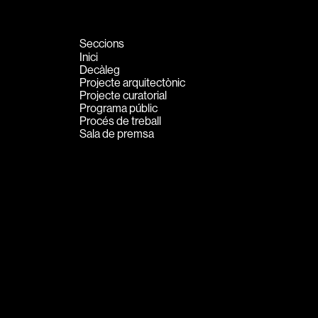
Consulteu les activitats de
tractament
.
Seccions
Inici
1
2
3
4
Decàleg
Projecte arquitectònic
Projecte curatorial
Programa públic
Procés de treball
Sala de premsa