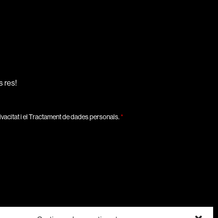
9
10
11
12
s res!
privacitat i el Tractament de dades personals.
*