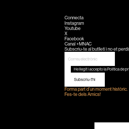
Connecta
Instagram
5
6
7
8
Youtube
X
Facebook
Canal +MNAC
Subscriu-te al butlletí i no et perdi
He llegit i accepto la Política de 
Subscriu-t'hi
Forma part d’un moment històric.
Fes-te dels Amics!